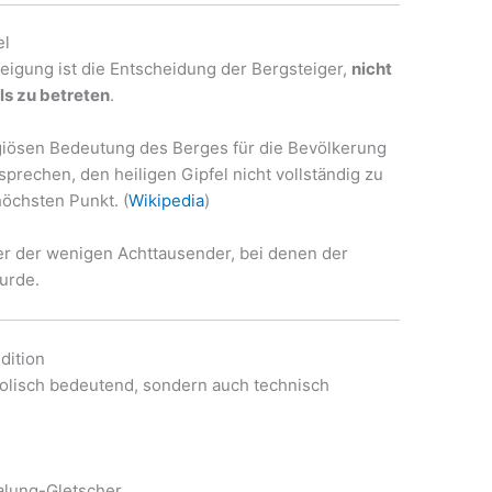
el
steigung ist die Entscheidung der Bergsteiger,
nicht
ls zu betreten
.
igiösen Bedeutung des Berges für die Bevölkerung
rsprechen, den heiligen Gipfel nicht vollständig zu
öchsten Punkt. (
Wikipedia
)
r der wenigen Achttausender, bei denen der
urde.
dition
bolisch bedeutend, sondern auch technisch
alung-Gletscher