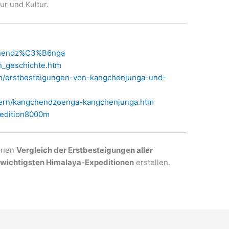
r und Kultur.
ngchendz%C3%B6nga
h_geschichte.htm
en/erstbesteigungen-von-kangchenjunga-und-
dern/kangchendzoenga-kangchenjunga.htm
pedition8000m
einen
Vergleich der Erstbesteigungen aller
r wichtigsten Himalaya-Expeditionen
erstellen.