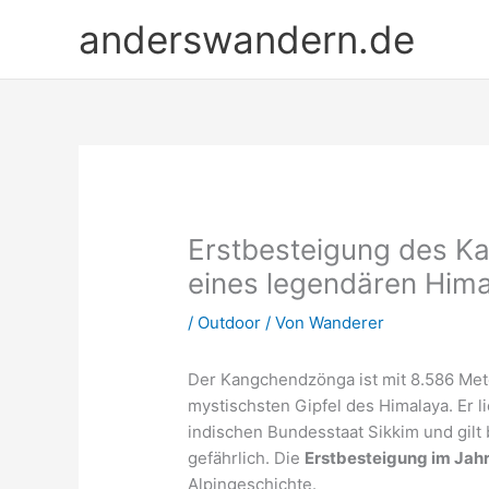
Zum
anderswandern.de
Inhalt
springen
Erstbesteigung des K
eines legendären Hi
/
Outdoor
/ Von
Wanderer
Der Kangchendzönga ist mit 8.586 Mete
mystischsten Gipfel des Himalaya. Er 
indischen Bundesstaat Sikkim und gilt
gefährlich. Die
Erstbesteigung im Jah
Alpingeschichte.