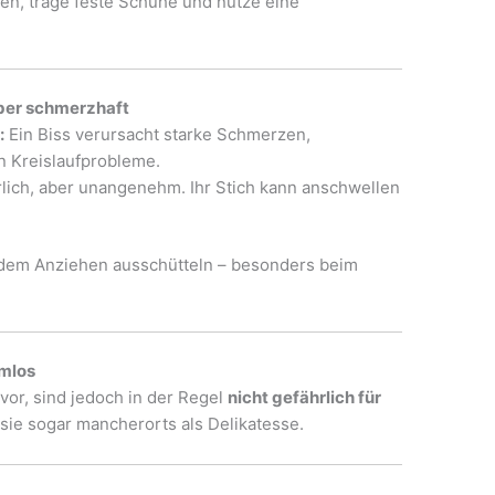
n, trage feste Schuhe und nutze eine
aber schmerzhaft
:
Ein Biss verursacht starke Schmerzen,
n Kreislaufprobleme.
lich, aber unangenehm. Ihr Stich kann anschwellen
dem Anziehen ausschütteln – besonders beim
rmlos
or, sind jedoch in der Regel
nicht gefährlich für
sie sogar mancherorts als Delikatesse.