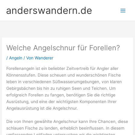
Zum
anderswandern.de
Inhalt
springen
Welche Angelschnur für Forellen?
/
Angeln
/ Von
Wanderer
Forellenangeln ist ein beliebter Zeitvertreib für Angler aller
Könnensstufen. Diese scheuen und wunderschönen Fische
leben in verschiedenen Süßwasserumgebungen, von klaren
Gebirgsbächen bis hin zu ruhigen Seen und Teichen. Um
erfolgreich Forellen zu fangen, benötigen Sie die richtige
Ausrüstung, und eine der wichtigsten Komponenten Ihrer
Angelausrüstung ist die Angelschnur.
Die von Ihnen gewählte Angelschnur kann Ihre Chancen, diese
schlauen Fische zu landen, erheblich beeinflussen. In diesem
umfassenden Leitfaden untersuchen wir die wichtigsten